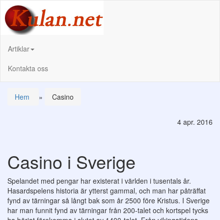
Artiklar
Kontakta oss
Hem
»
Casino
4 apr. 2016
Casino i Sverige
Spelandet med pengar har existerat i världen i tusentals år.
Hasardspelens historia är ytterst gammal, och man har påträffat
fynd av tärningar så långt bak som år 2500 före Kristus. I Sverige
har man funnit fynd av tärningar från 200-talet och kortspel tycks